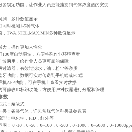
报警锁定功能
，让
作业
人员更能捕捉到气体浓度值的突变
同测，多种数值显示
可同时检测
1-5种气体
值，
TWA,STEL,MAX,MIN多种数值显示
强大，操作更加人性化
可
180度自动翻转，方便特殊作业环境查看
扩散两用，给作业人员更可靠的保障
阱过滤器，有效过滤水，油，粉尘等杂质
蓝牙功能，数据可实时传送到手机端或
PC端
手机
APP功能，可在手机上查看实时数据
的可修改
ID标识功能，方便用户对仪器进行分配和管理
参数
方式：泵吸式
种类：
各类气体，详见常规气体种类及参数表
原理：
电化学，
PID，红外等
范围：
0
~10
，
0
~
50，0
~
100，0
~
500，0
~
1000，0
~
5000，0
~
10000
pp