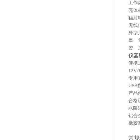
工作
壳体
辐射
无线
外型
重
资
质：
仪器
便携
12V
专用
US
产品
合格
水阱
铝合
橡胶
常规