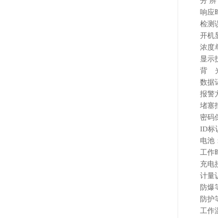
分
辨
响应
检测
开机
浓度
显示
背
光
数据
报警
堵塞
密码
ID
电池
工作
充电
计量
防爆
防护
工作