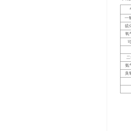
一
硫
氧
二
氨
臭