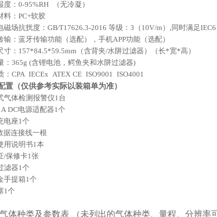
湿度：
0-95%RH （无冷凝）
材料：
PC+软胶
电磁场抗扰度：
GB∕T17626.3-2016 等级：3（10V/m）,同时满足I
传输
：蓝牙传输功能（选配），手机
APP功能（选配）
尺寸：
157*84.5*59.5mm（含背夹/水
阱
过滤器）
（长
*宽*
高
）
量：
365
g (
含
锂电池，鳄鱼夹和水阱过滤器
)
CPA IECEx ATEX CE ISO9001 ISO4001
配置（
仅供参考实际以装箱单为准
）
式气体检测报警仪
1台
/1A DC电源适配器1个
充电座
1个
B数据连接线一根
使用说明书
1本
证
/保修卡1张
过滤器
1个
金手提箱
1个
塞
1个
气体种类及参数
表
（未列出的气体种类、量程、分辨率