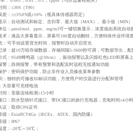
 率：
0.001，0.01，0.1，1
ppm
（与所选量程相关）
时间：
≤
30S（T90）
误差：
≤±
3%FS或±10%（视具体传感器而定）
显示：自动测试和标定、含归零、最大值（
MAX）、最小值（MIN）
单位：
μ
mol/mol、ppm、mg/m3可一键切换显示，浓度值由系统自动换算；
技术：液晶大屏幕显示，屏幕可
180度自动翻转，方便特殊作业环境
：可手动设置背光时间，报警时自动开启背光
记录：超
10万组存储数据，存储间隔5-3600秒可调，可数据导出，
方式：
95dB蜂鸣器（@30cm），振动报警以及闪烁红色LED和
报警；跌倒报警，带有预警和选配实时远程无线通知功能
保护：密码保护功能，防止非作业人员修改菜单参数
标识：独特的可修改ID标识功能，方便用户对仪器进行分配和管理
：大容量可充锂电池
时间：泵吸连续检测
≥15小时
接口：防水型插针式接口、带
DC接口的旅行充电器，充电时间≥4小
认证：取得
CPA证书
等级：
ExiaIICT4Ga（IECEx、ATEX、国内防爆）
等级：
IP67
温度：
-20℃～50℃；