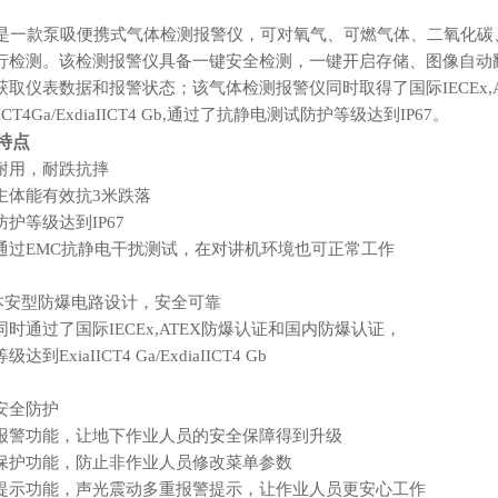
是一款泵吸便携式气体检测报警仪，可对氧气、可燃气体、二氧
化
碳
行检测。该检测报警仪具备一键安全检测，一键开启存储、图像自动
获取仪表数据和报警状态；该气体检测报警仪同时取得了国际IECEx,
aIICT4Ga/ExdiaIICT4 Gb,通过了抗静电测试防护等级达到IP67。
特点
耐用，耐跌抗摔
主体能有效抗
3米跌落
防护等级达到
IP67
通过
EMC抗静电干扰测试，在对讲机环境也可正常工作
级本安型防爆电路设计，安全可靠
同时通过了国际
IECEx,ATEX防爆认证和国内防爆认证，
等级达到
ExiaIICT4 Ga/ExdiaIICT4 Gb
安全防护
报警功能，让地下作业人员的安全保障得到升级
保护功能，防止非作业人员修改菜单参数
提示功能，声光震动多重报警提示，让作业人员更安心工作