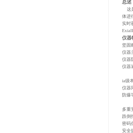
总述
这
体进
实时
Exi
仪器
坚固
仪器
仪器
仪器
ia
仪器
防爆
多重
跌倒
密码
安全