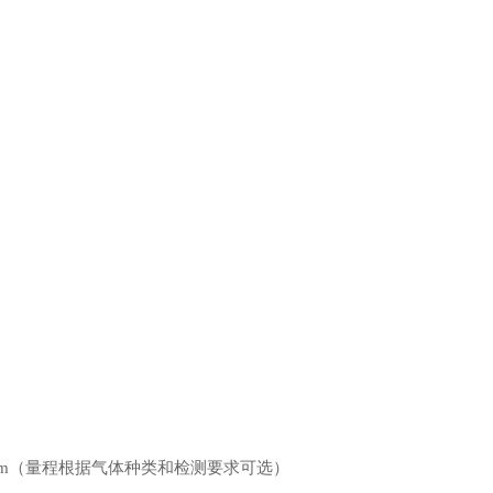
m
（量程
根据气体种类和检测要求
可选）