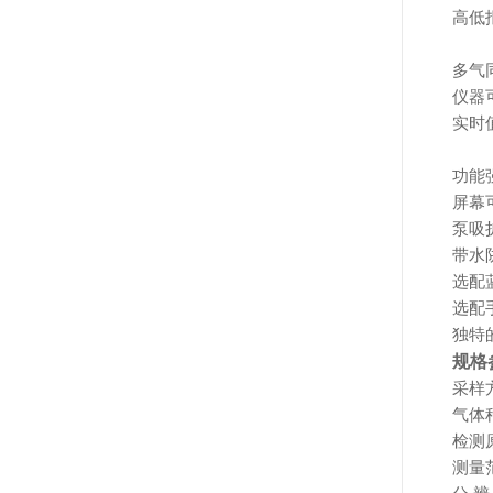
高低
多气
仪器
实时
功能
屏幕
泵吸
带水
选配
选配
独特
规格
采样
气体
检测
测量