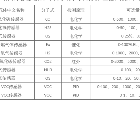
气体中文名称
分子式
检测原理
可选量
氧化碳传感器
、
CO
电化学
0-500
1000
化氢传感器
、
、
H2S
电化学
0-50
100
气传感器
、
O2
电化学
0-25%
3
可燃气体传感器
Ex
催化
0-100%LEL
、
氢气传感器
H2
电化学
0-1000
2000
氧化碳传感器
、
CO2
红外
0-2000
5000
气传感器
、
NH3
电化学
0-100
2
氧传感器
、
、
O3
电化学
0-10
20
50
传感器
、
、
、
VOC
VOC
PID
0-100
200
1000
2
传感器
、
、
VOC
VOC
PID
0-1
10