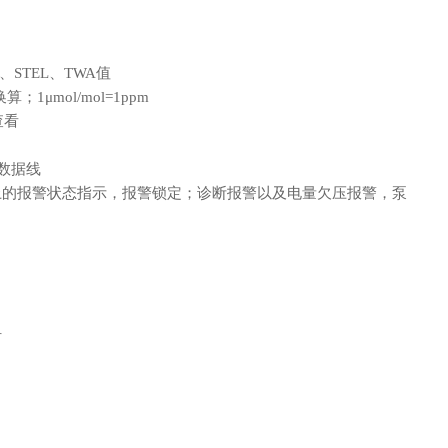
、STEL、TWA值
1μmol/mol=1ppm
查看
配数据线
屏幕上的报警状态指示，报警锁定；诊断报警以及电量欠压报警，泵
时