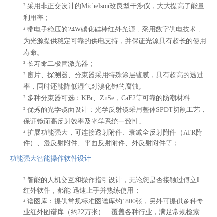
²
采用非正交设计的
Michelson改良型干涉仪，大大提高了能量
利用率；
²
带电子稳压的
24W碳化硅棒红外光源，采用数字供电技术，
为光源提供稳定可靠的供电支持，并保证光源具有超长的使用
寿命。
²
长寿命二极管激光器；
²
窗片、探测器、分束器采用特殊涂层镀膜，具有超高的透过
率，同时还能降低湿气对溴化钾的腐蚀。
²
多种分束器可选：
KBr、ZnSe，CaF2等可靠的防潮材料
²
优秀的光学镜面设计：光学反射镜采用整体
SPDT切削工艺，
保证镜面高反射效率及光学系统一致性。
²
扩展功能强大，可连接透射附件、衰减全反射附件（
ATR附
件）、漫反射附件、平面反射附件、外反射附件等；
功能强大智能操作软件设计
²
智能的人机交互和操作指引设计，无论您是否接触过傅立叶
红外软件，都能
迅速上手并熟练使用；
²
谱图库
：
提供常规标准图谱库约
1800张，另外可提供多种专
业红外图谱库（约22万张），覆盖各种行业，满足常规检索