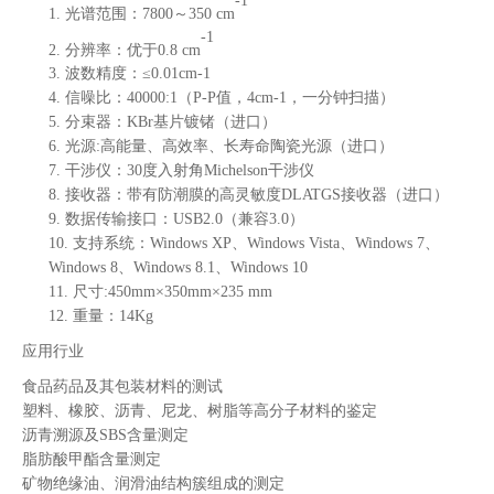
-1
1.
光谱范围：
7800～350 cm
-1
2.
分辨率：优于
0.8
cm
3.
波数精度：
≤0.01cm-1
4.
信噪比：
4
0000:1（P-P值，4cm-1，一分钟扫描）
5.
分束器：
KBr基片镀锗（进口）
6.
光源
:高能量、高效率、长寿命陶瓷光源（进口）
7.
干涉仪：
30度入射角Michelson干涉仪
8.
接收器：带有防潮膜的高灵敏度
DLATGS接收器（进口）
9.
数据传输接口：
USB2.0（兼容3.0）
10.
支持系统：
Windows XP、Windows Vista、Windows 7、
Windows 8、Windows 8.1、Windows 10
11.
尺寸
:450mm×350mm×2
35
mm
12.
重量：
1
4
Kg
应用行业
食品药品及其包装材料的测试
塑料、橡胶、沥青、尼龙、树脂等高分子材料的鉴定
沥青溯源及
SBS含量测定
脂肪酸甲酯含量测定
矿物绝缘油、润滑油结构簇组成的测定