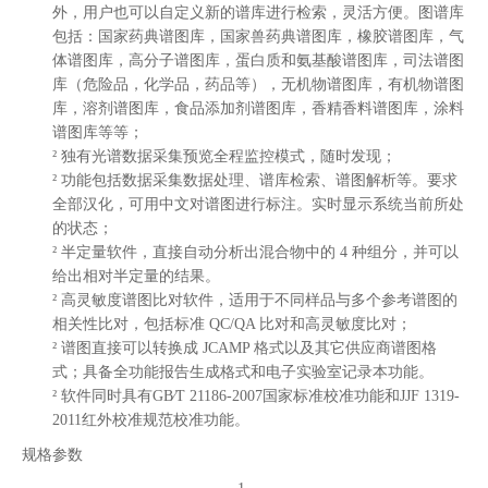
外，用户也可以自定义新的谱库进行检索，灵活方便。图谱库
包括：国家药典谱图库
，
国家兽药典谱图库
，
橡胶谱图库
，
气
体谱图库
，
高分子谱图库
，
蛋白质和氨基酸谱图库
，
司法谱图
库（危险品，化学品，药品等）
，
无机物谱图库
，
有机物谱图
库
，
溶剂谱图库
，
食品添加剂谱图库
，
香精香料谱图库
，
涂料
谱图库
等等；
²
独有光谱数据采集预览全程监控模式，随时发现；
²
功能包括数据采集数据处理、谱库检索、谱图解析等。要求
全部汉化，可用中文对谱图进行标注。实时显示系统当前所处
的状态；
²
半定量软件，直接自动分析出混合物中的
4 种组分，并可以
给出相对半定量的结果。
²
高灵敏度谱图比对软件，适用于不同样品与多个参考谱图的
相关性比对，包括标准
QC/QA 比对和高灵敏度比对；
²
谱图直接可以转换成
JCAMP 格式以及其它供应商谱图格
式；具备全功能报告生成格式和电子实验室记录本功能。
²
软件同时具有
GB
∕
T 21186-2007
国家标准校准功能和
JJF 1319-
2011
红外校准规范校准功能。
规格参数