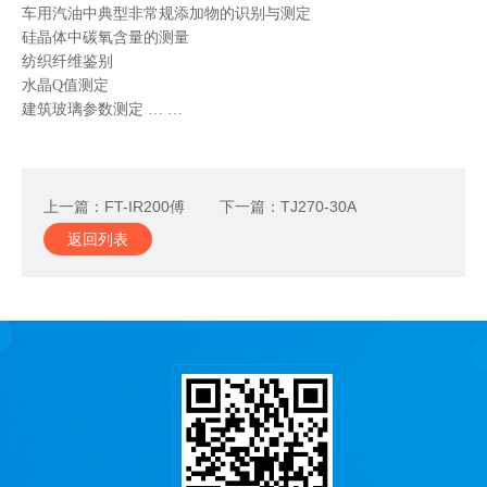
车用汽油中典型非常规添加物的识别与测定
硅晶体中碳氧含量的测量
纺织纤维鉴别
水晶
Q值测定
建筑玻璃参数测定
…
…
上一篇：
FT-IR200傅
下一篇：
TJ270-30A
立叶变换红外光谱仪
返回列表
双光束红外分光光度
计