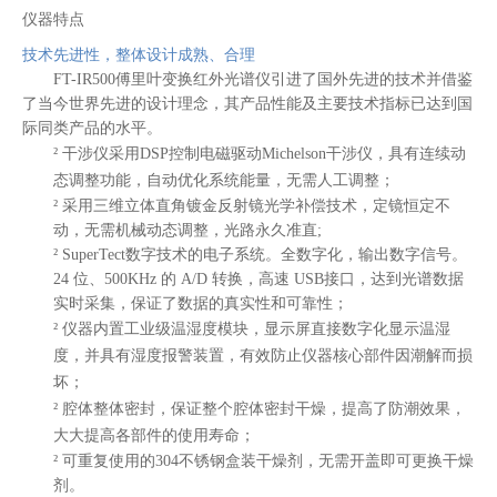
仪器特点
技术先进性，整体设计成熟、合理
FT-IR
5
00
傅
里
叶
变换
红外光谱仪
引进了国外先进的技术并借鉴
了当今世界先进的设计理念，其产品性能及主要技术指标已达到国
际同类产品的水平。
²
干涉仪采用
DSP控制电磁驱动
Michelson
干涉仪，具有连续动
态调整功能，自动优化系统能量，无需人工调整；
²
采用三维立体直角镀金反射镜光学补偿技术，定镜恒定不
动，无需机械动态调整，光路永久准直
;
²
SuperTect数字技术的电子系统。全数字化，输出数字信号。
24 位、500KHz 的 A/D 转换，高速 USB接口，达到光谱数据
实时采集，保证了数据的真实性和可靠性；
²
仪器内置工业级温湿度模块，显示屏直接数字化显示温湿
度，并具有湿度报警装置，有效防止仪器核心部件因潮解而损
坏；
²
腔体整体密封，保证整个腔体密封干燥，提高了防潮效果，
大大提高各部件的使用寿命；
²
可重复使用的
304不锈钢盒装干燥剂，无需开盖即可更换干燥
剂。